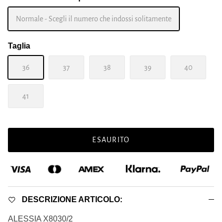
Normale - Scegli il numero che indossi solitamente
Taglia
36
37
38
39
40
41
ESAURITO
DESCRIZIONE ARTICOLO:
ALESSIA X8030/2