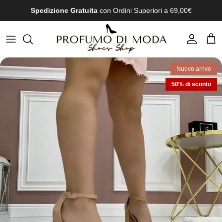
Passa ai contenuti
Spedizione Gratuita
con Ordini Superiori a 69,00€
Account
Carr
Nuovo arrivo
50% di sconto