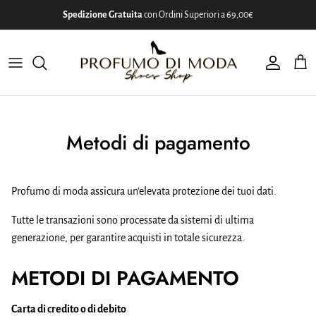
Passa ai contenuti
Spedizione Gratuita
con Ordini Superiori a 69,00€
Account
Carr
Metodi di pagamento
Profumo di moda assicura un'elevata protezione dei tuoi dati.
Tutte le transazioni sono processate da sistemi di ultima
generazione, per garantire acquisti in totale sicurezza.
METODI DI PAGAMENTO
Carta di credito o di debito