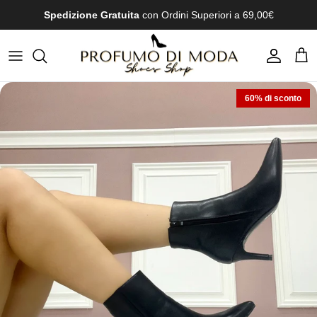
Passa ai contenuti
Spedizione Gratuita
con Ordini Superiori a 69,00€
Account
Carr
60% di sconto