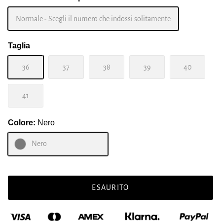
Normale - Scegli il numero che indossi solitamente
Taglia
36
37
38
39
40
41
Colore:
Nero
Nero
ESAURITO