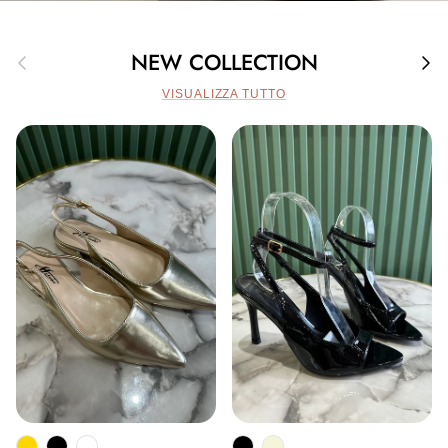
Indietro
Avan
NEW COLLECTION
VISUALIZZA TUTTO