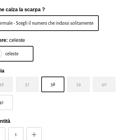
e calza la scarpa ?
rmale - Scegli il numero che indossi solitamente
ore:
celeste
celeste
ia
36
37
38
39
40
41
ntità