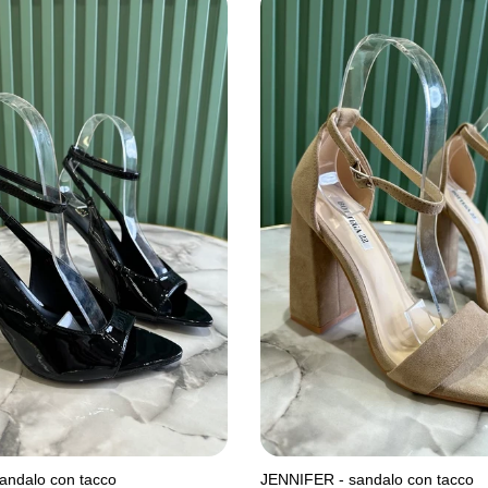
andalo con tacco
JENNIFER - sandalo con tacco