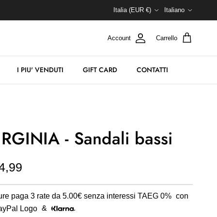
Paese/Regione
Lingua
Italia (EUR €)
Italiano
Account
Carrello
I PIU' VENDUTI
GIFT CARD
CONTATTI
IRGINIA - Sandali bassi
4,99
re paga 3 rate da
5.00€
senza interessi TAEG 0%
con
&