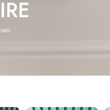
IRE
cato!