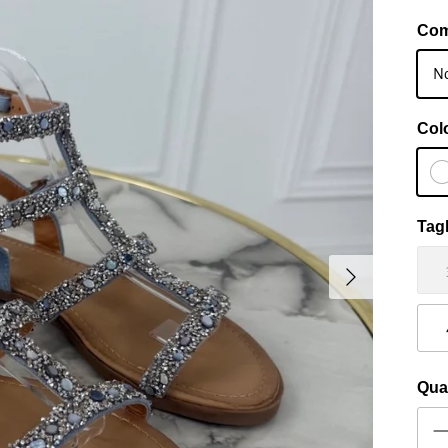
Com
No
Col
Tagl
Avanti
Qua