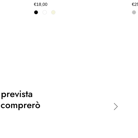
€18,00
€2
 prevista
o comprerò
Avanti