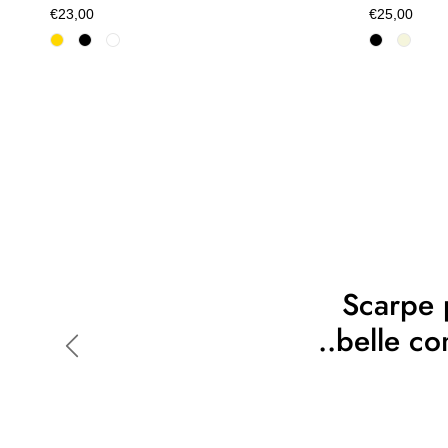
€23,00
€25,00
Scarpe p
..belle c
Indietro