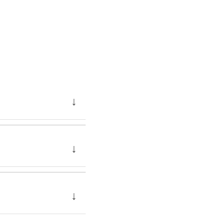
↓
↓
↓