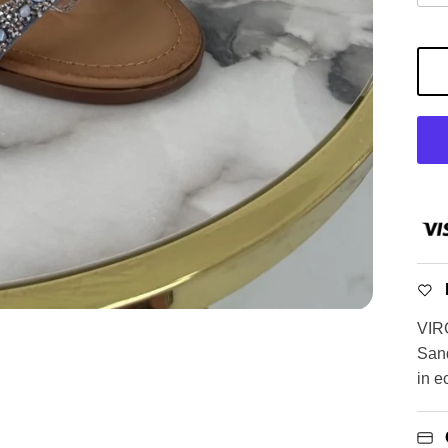
VIR
Sand
in e