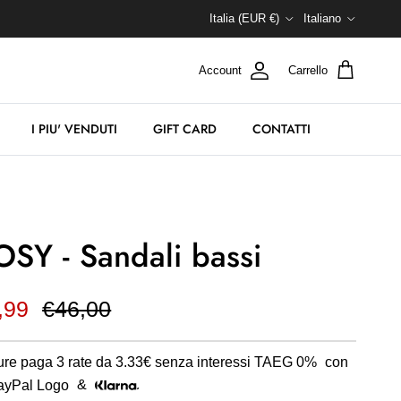
Paese/Regione
Lingua
Italia (EUR €)
Italiano
Account
Carrello
I PIU' VENDUTI
GIFT CARD
CONTATTI
OSY - Sandali bassi
,99
€46,00
re paga 3 rate da
3.33€
senza interessi TAEG 0%
con
&