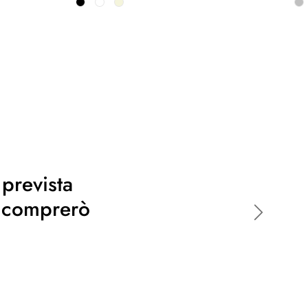
 prevista
o comprerò
Avanti