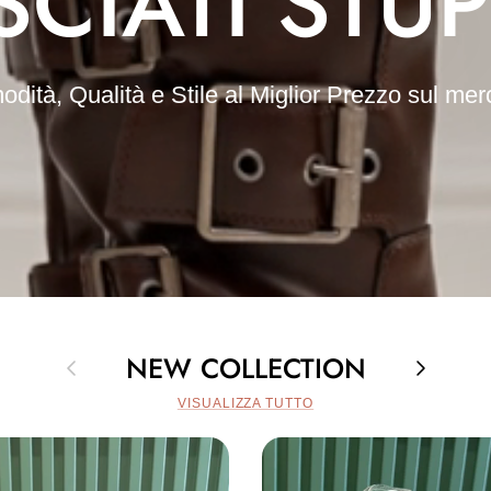
SCIATI STUP
dità, Qualità e Stile al Miglior Prezzo sul mer
NEW COLLECTION
Indietro
Avanti
VISUALIZZA TUTTO