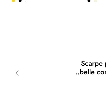
Scarpe p
..belle c
Indietro