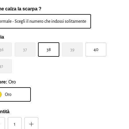
e calza la scarpa ?
rmale - Scegli il numero che indossi solitamente
ia
36
37
38
39
40
41
ore:
Oro
Oro
ntità