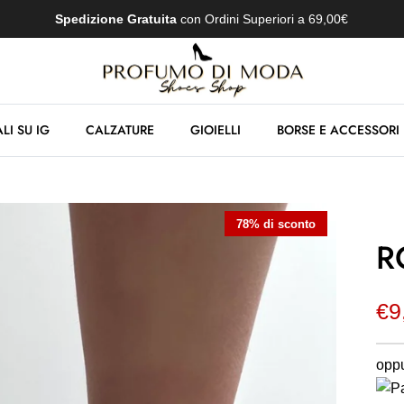
Spedizione Gratuita
con Ordini Superiori a 69,00€
LI SU IG
CALZATURE
GIOIELLI
BORSE E ACCESSORI
78% di sconto
R
€9
oppu