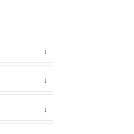
↓
↓
↓