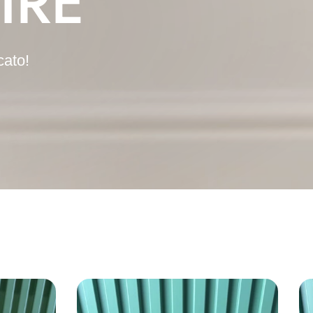
IRE
cato!