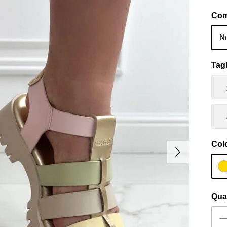
Com
No
Tagl
Col
Avanti
Qua