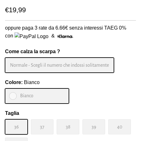
€19,99
oppure paga 3 rate da
6.66€
senza interessi TAEG 0%
con
&
Come calza la scarpa ?
Normale - Scegli il numero che indossi solitamente
Colore:
Bianco
Bianco
Taglia
36
37
38
39
40