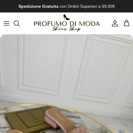
Passa ai contenuti
Spedizione Gratuita
con Ordini Superiori a 69,00€
Account
Carr