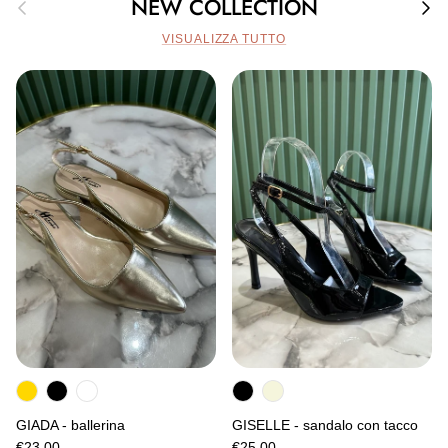
Indietro
Avan
NEW COLLECTION
VISUALIZZA TUTTO
GIADA - ballerina
GISELLE - sandalo con tacco
€23,00
€25,00