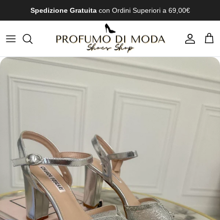
Passa ai contenuti
Spedizione Gratuita
con Ordini Superiori a 69,00€
Account
Carr