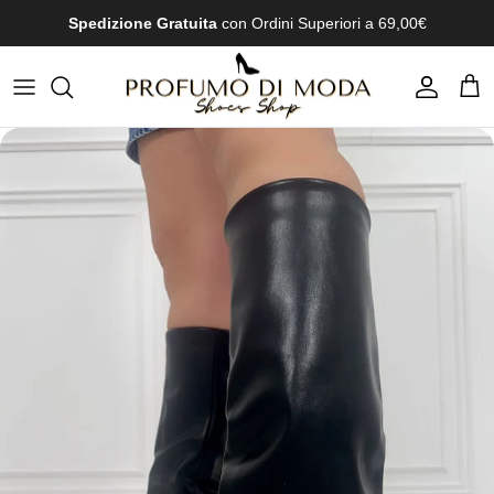
Passa ai contenuti
Spedizione Gratuita
con Ordini Superiori a 69,00€
Account
Carr