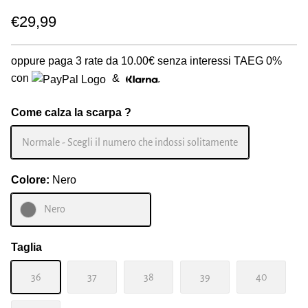
€29,99
oppure paga 3 rate da
10.00€
senza interessi TAEG 0%
con
&
Come calza la scarpa ?
Normale - Scegli il numero che indossi solitamente
Colore:
Nero
Nero
Taglia
36
37
38
39
40