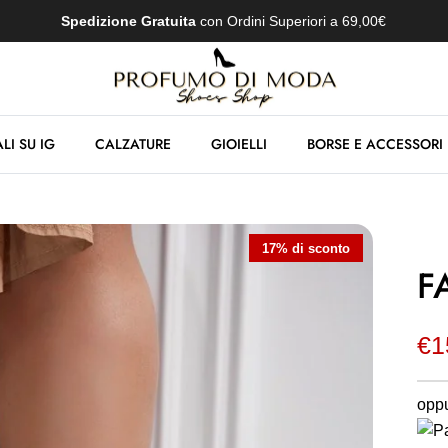
Spedizione Gratuita
con Ordini Superiori a 69,00€
LI SU IG
CALZATURE
GIOIELLI
BORSE E ACCESSORI
17% di sconto
F
€1
oppu