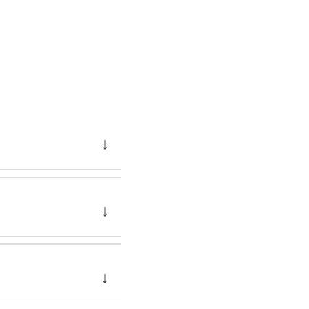
↓
↓
↓