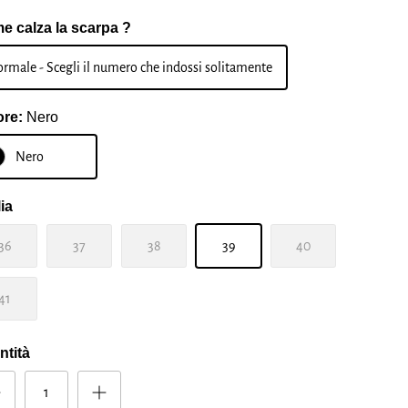
e calza la scarpa ?
rmale - Scegli il numero che indossi solitamente
ore:
Nero
Nero
ia
36
37
38
39
40
41
ntità