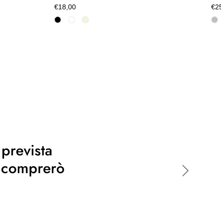
€18,00
€2
 prevista
o comprerò
Avanti