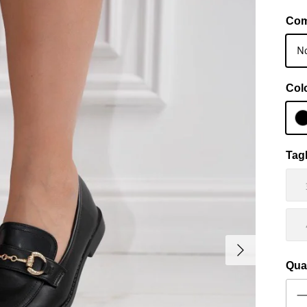
Com
No
Col
Tagl
Avanti
Qua