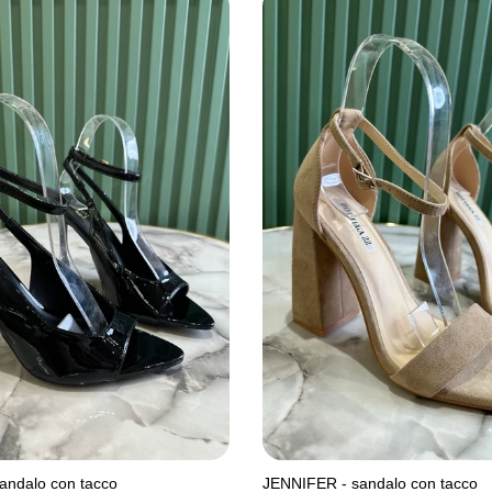
andalo con tacco
JENNIFER - sandalo con tacco