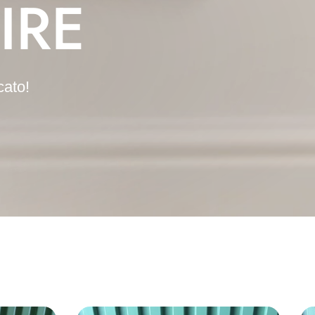
IRE
cato!