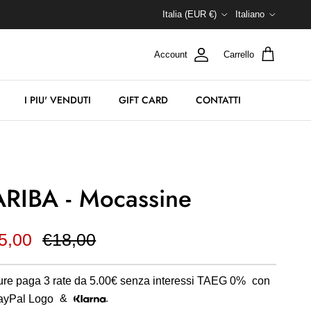
Paese/Regione
Lingua
Italia (EUR €)
Italiano
Account
Carrello
I PIU' VENDUTI
GIFT CARD
CONTATTI
ARIBA - Mocassine
5,00
€18,00
re paga 3 rate da
5.00€
senza interessi TAEG 0%
con
&