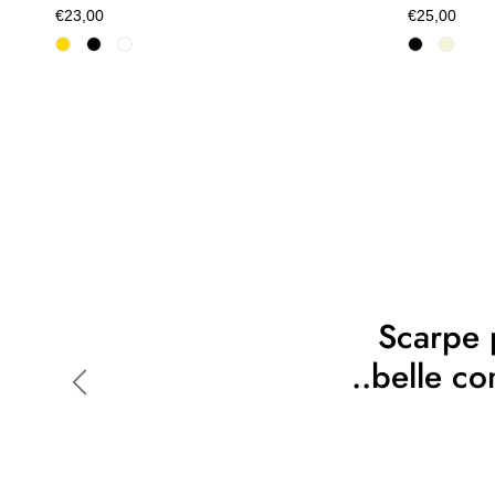
€23,00
€25,00
Scarpe p
..belle c
Indietro