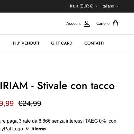
Paese/Regione
Lingua
Italia (EUR €)
Italiano
Account
Carrello
I PIU' VENDUTI
GIFT CARD
CONTATTI
IRIAM - Stivale con tacco
9,99
€24,99
re paga 3 rate da
6.66€
senza interessi TAEG 0%
con
&