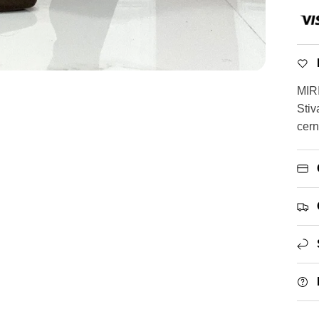
MIR
Stiv
cern