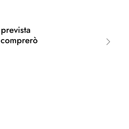
 prevista
o comprerò
Avanti