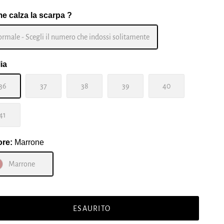
e calza la scarpa ?
rmale - Scegli il numero che indossi solitamente
ia
36
37
38
39
40
41
ore:
Marrone
Marrone
ESAURITO