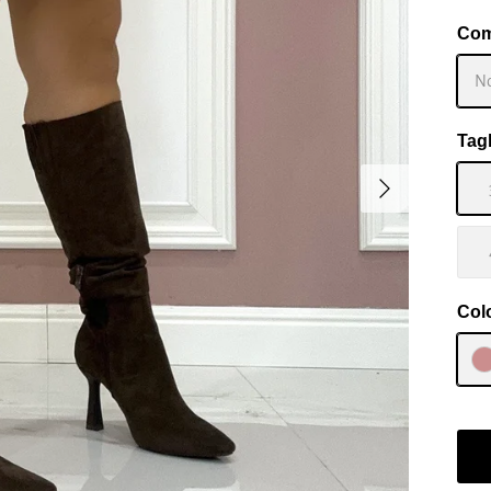
Com
No
Tagl
Avanti
Col