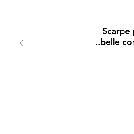
Scarpe p
..belle c
Indietro