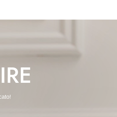
IRE
cato!