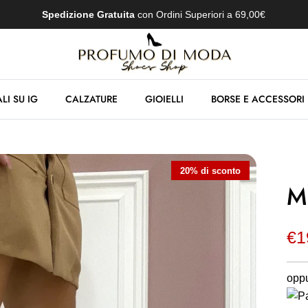
Spedizione Gratuita
con Ordini Superiori a 69,00€
LI SU IG
CALZATURE
GIOIELLI
BORSE E ACCESSORI
20% di sconto
M
€1
oppu