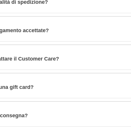
lità di spedizione?
agamento accettate?
tare il Customer Care?
una gift card?
a consegna?