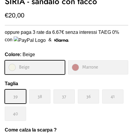
SIRIA - sandalo con tacco
€20,00
oppure paga 3 rate da
6.67€
senza interessi TAEG 0%
con
&
Colore:
Beige
Beige
Marrone
Taglia
39
38
37
36
41
40
Come calza la scarpa ?