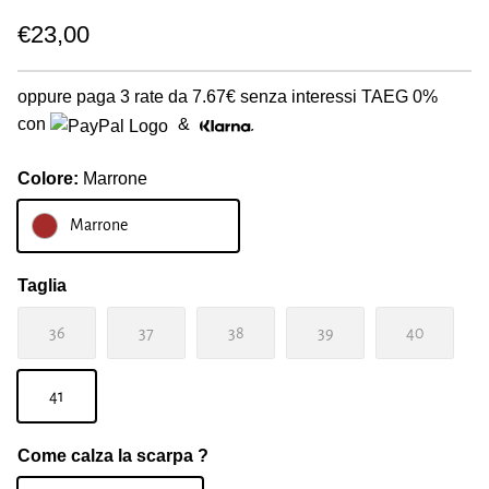
€23,00
oppure paga 3 rate da
7.67€
senza interessi TAEG 0%
con
&
Colore:
Marrone
Marrone
Taglia
36
37
38
39
40
41
Come calza la scarpa ?