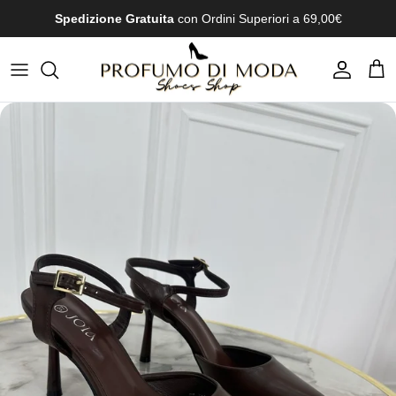
Passa ai contenuti
Spedizione Gratuita
con Ordini Superiori a 69,00€
Account
Carr