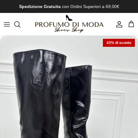
Passa ai contenuti
Spedizione Gratuita
con Ordini Superiori a 69,00€
Account
Carr
43% di sconto