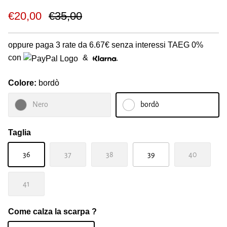
€20,00
€35,00
oppure paga 3 rate da
6.67€
senza interessi TAEG 0%
con
&
Colore:
bordò
Nero
bordò
Taglia
36
37
38
39
40
41
Come calza la scarpa ?