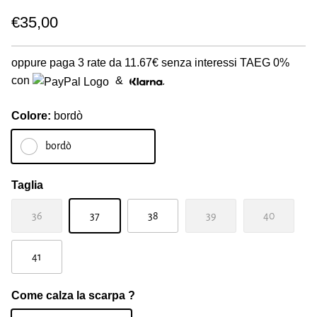
€35,00
oppure paga 3 rate da
11.67€
senza interessi TAEG 0%
con
&
Colore:
bordò
bordò
Taglia
36
37
38
39
40
41
Come calza la scarpa ?