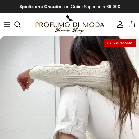
Passa ai contenuti
Spedizione Gratuita
con Ordini Superiori a 69,00€
Account
Carr
67% di sconto