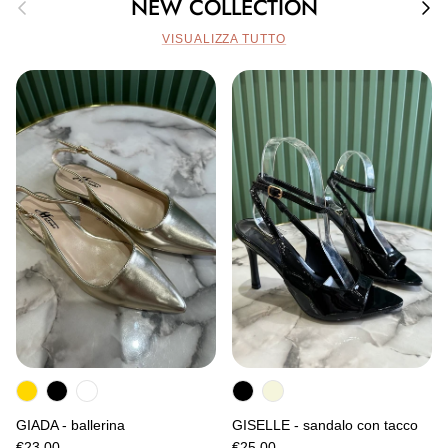
Indietro
Avan
NEW COLLECTION
VISUALIZZA TUTTO
GIADA - ballerina
GISELLE - sandalo con tacco
€23,00
€25,00